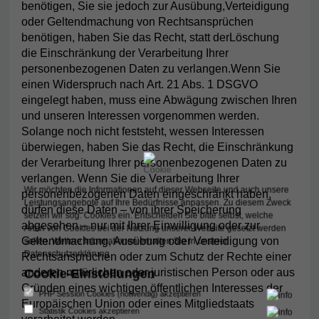
benötigen, Sie sie jedoch zur Ausübung,Verteidigung
oder Geltendmachung von Rechtsansprüchen
benötigen, haben Sie das Recht, statt derLöschung
die Einschränkung der Verarbeitung Ihrer
personenbezogenen Daten zu verlangen.Wenn Sie
einen Widerspruch nach Art. 21 Abs. 1 DSGVO
eingelegt haben, muss eine Abwägung zwischen Ihren
und unseren Interessen vorgenommen werden.
Solange noch nicht feststeht, wessen Interessen
überwiegen, haben Sie das Recht, die Einschränkung
der Verarbeitung Ihrer personenbezogenen Daten zu
verlangen. Wenn Sie die Verarbeitung Ihrer
Wir möchten die Informationen auf dieser Webseite und auch unsere
personenbezogenen Daten eingeschränkt haben,
Leistungsangebote auf Ihre Bedürfnisse anpassen. Zu diesem Zweck
dürfen diese Daten – von ihrer Speicherung
setzen wir sog. Cookies ein. Entscheiden Sie bitte selbst, welche
abgesehen – nur mit Ihrer Einwilligung oder zur
Arten von Cookies bei der Nutzung unserer Website gesetzt werden
Geltendmachung, Ausübung oder Verteidigung von
sollen.
Weitere Informationen erhalten Sie in unserer
Datenschutzerklärung
Rechtsansprüchen oder zum Schutz der Rechte einer
anderen natürlichen oder juristischen Person oder aus
Cookie-Einstellungen
Gründen eines wichtigen öffentlichen Interesses der
PHP Session Cookies (notwendig) akzeptieren
Europäischen Union oder eines Mitgliedstaats
Statistik Cookies akzeptieren