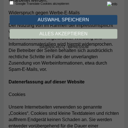
verarbeitet werden.
Google Translate Cookies akzeptieren
Widerspruch gegen Werbe-E-Mails
AUSWAHL SPEICHERN
Der Nutzung von im Rahmen der Impressumspflicht
veröffentlichten Kontaktdaten zur Übersendung von
ALLES AKZEPTIEREN
nicht ausdrücklich angeforderter Werbung und
Informationsmaterialien wird hiermit widersprochen.
DATENSCHUTZ
|
IMPRESSUM
Die Betreiber der Seiten behalten sich ausdrücklich
rechtliche Schritte im Falle der unverlangten
Zusendung von Werbeinformationen, etwa durch
Spam-E-Mails, vor.
Datenerfassung auf dieser Website
Cookies
Unsere Internetseiten verwenden so genannte
„Cookies“. Cookies sind kleine Textdateien und richten
aufIhrem Endgerät keinen Schaden an. Sie werden
entweder vorübergehend für die Dauer einer