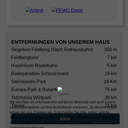
ENTFERNUNGEN VON UNSEREM HAUS
Skigebiet Feldberg (Start: Rothausbahn)
500 m
Feldbergturm
7 km
Hasenhorn Rodelbahn
5 km
Badeparadies Schwarzwald
19 km
Steinwasen-Park
18 Km
Europa-Park & Rulantica
75 km
Tatzmania Wildpark
38 km
Wir möchten die Informationen auf dieser Webseite und auch unsere
Titisee
22 km
Leistungsangebote auf Ihre Bedürfnisse anpassen. Zu diesem Zweck
setzen wir sog. Cookies ein. Entscheiden Sie bitte selbst, welche
Arten von Cookies bei der Nutzung unserer Website gesetzt werden
Mehr
sollen.
Weitere Informationen erhalten Sie in unserer
Datenschutzerklärung