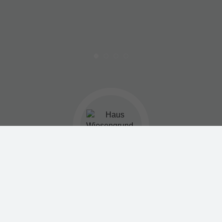
HERZLICH WILLKOMMEN
in unserem Ferienhaus Wiesengrund in Fahl
Wir heissen Sie herzlich Willkommen in traumhafter Lage