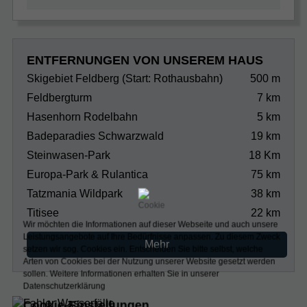
ENTFERNUNGEN VON UNSEREM HAUS
Skigebiet Feldberg (Start: Rothausbahn)
500 m
Feldbergturm
7 km
Hasenhorn Rodelbahn
5 km
Badeparadies Schwarzwald
19 km
Steinwasen-Park
18 Km
Europa-Park & Rulantica
75 km
Tatzmania Wildpark
38 km
Titisee
22 km
Wir möchten die Informationen auf dieser Webseite und auch unsere
Leistungsangebote auf Ihre Bedürfnisse anpassen. Zu diesem Zweck
Mehr
setzen wir sog. Cookies ein. Entscheiden Sie bitte selbst, welche
Arten von Cookies bei der Nutzung unserer Website gesetzt werden
sollen.
Weitere Informationen erhalten Sie in unserer
Datenschutzerklärung
Cookie-Einstellungen